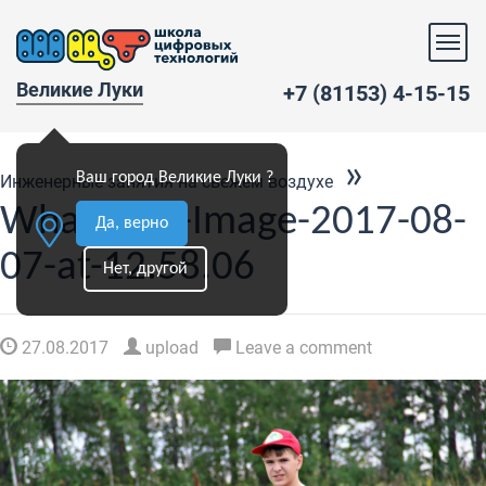
Великие Луки
+7 (81153) 4-15-15
»
Ваш город Великие Луки ?
Инженерные занятия на свежем воздухе
WhatsApp-Image-2017-08-
Да, верно
07-at-12.58.06
Нет, другой
27.08.2017
upload
Leave a comment