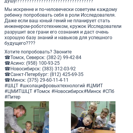
душу!????‍????️????‍????️????‍????️????‍????️
Мы искренне и по-человечески советуем каждому
ребенку попробовать себя в роли Исследователя.
Даже если ваш юный гений не планирует стать
инженером-робототехником, кружок Исследователи
разрушит все грани его сознания и даст очень
хорошую базу знаний и навыков для успешного
будущего????
Хотите попробовать? Звоните
☎Томск, Северск: (382-2) 99-42-84
☎Асино: (958) 100-93-25
☎Новосибирск: (383) 312-03-92
☎Санкт-Петербург: (812) 425-69-35
☎Минск: (375) 29-60-11-4-11
#ШЦТ
#школацифровыхтехнологий
#ЦМИТ
#ЦМИТШЦТ
#Томск
#Новосибирск
#Минск
#СПб
#Питер