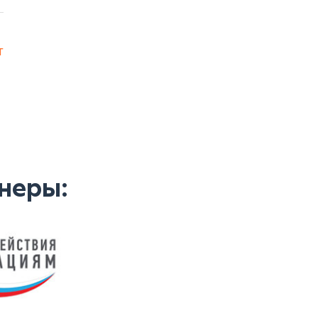
т
неры: