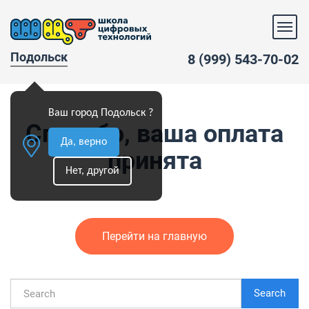
Подольск
8 (999) 543-70-02
Ваш город Подольск ?
Спасибо, ваша оплата
Да, верно
принята
Нет, другой
Перейти на главную
Search