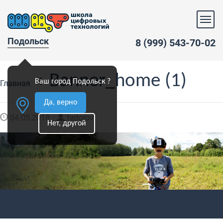
Подольск
8 (999) 543-70-02
» Banner_home (1)
Ваш город Подольск ?
Главная
Да, верно
04.05.2018
fedorov
Нет, другой