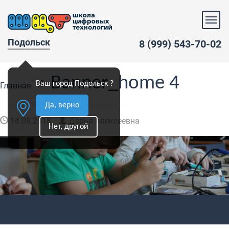
Подольск
8 (999) 543-70-02
» Banner_home 4
Ваш город Подольск ?
Главная
Да, верно
14.08.2018
Дарья Алексеевна
Нет, другой