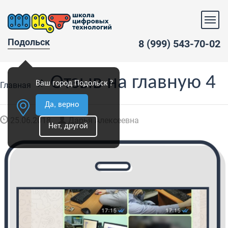
Подольск
8 (999) 543-70-02
» Отзыв на главную 4
Ваш город Подольск ?
Главная
Да, верно
25.06.2018
Дарья Алексеевна
Нет, другой