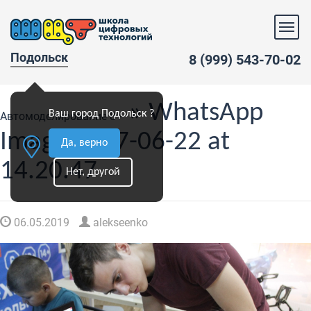
Подольск
8 (999) 543-70-02
» WhatsApp
Ваш город Подольск ?
Автомоделирование 8+
Image 2017-06-22 at
Да, верно
14.20.47
Нет, другой
06.05.2019
alekseenko