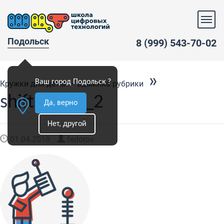
Подольск
8 (999) 543-70-02
»
Ваш город Подольск ?
Кружки для детей – админка рубрики
shifts_icon_2
Да, верно
Нет, другой
01.04.2018
fedorov