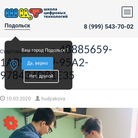
Подольск
8 (999) 543-70-02
» 48885659-
Ваш город Подольск ?
Стартовали занятия
1AB9-4D79-95A2-
Да, верно
978434D81E35
Нет, другой
10.03.2020
hudyakova