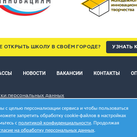
Е ОТКРЫТЬ ШКОЛУ В СВОЁМ ГОРОДЕ?
УЗНАТЬ 
АССЫ
НОВОСТИ
ВАКАНСИИ
КОНТАКТЫ
О
тки персональных данных
ы с целью персонализации сервиса и чтобы пользоваться
можете запретить обработку cookie-файлов в настройках
мьтесь с
политикой конфиденциальности
. Продолжая
гласие на обработку персональных данных
.