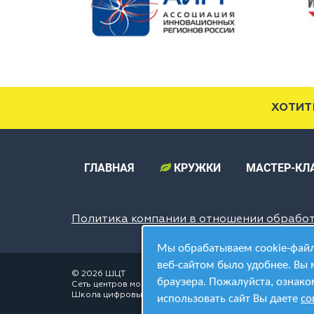
ХОТИТ
ГЛАВНАЯ
КРУЖКИ
МАСТЕР-КЛ
Политика компании в отношении обрабо
Мы обрабатываем cookie-файл
веб-сайтом было удобнее. Вы 
© 2026 ШЦТ
браузера. Пожалуйста, ознако
Сеть центров молодёжного инновационного творчества
Школа цифровых технологий
использовать сайт Вы даете
со