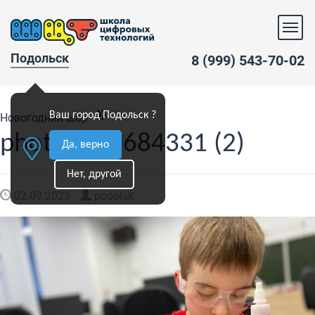
Подольск
8 (999) 543-70-02
»
Ваш город Подольск ?
Новогодний шар
photo1693684331 (2)
Да, верно
Нет, другой
02.09.2023
podolsk