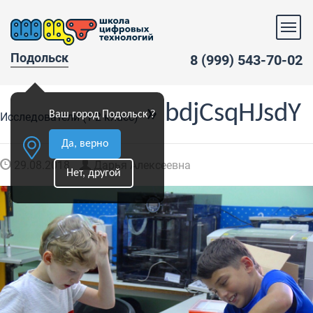
Подольск
8 (999) 543-70-02
» bdjCsqHJsdY
Ваш город Подольск ?
Исследователи (1-2 класс)
Да, верно
29.08.2018
Дарья Алексеевна
Нет, другой