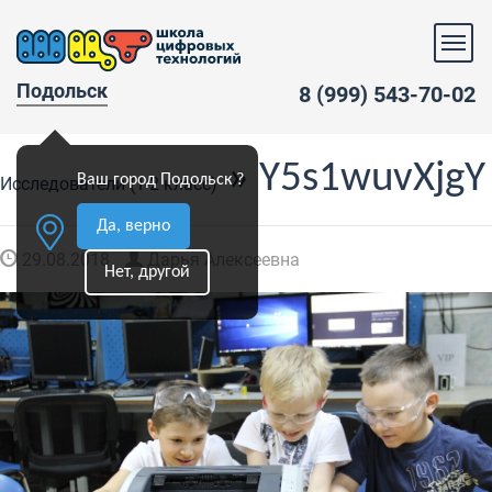
Подольск
8 (999) 543-70-02
» Y5s1wuvXjgY
Ваш город Подольск ?
Исследователи (1-2 класс)
Да, верно
29.08.2018
Дарья Алексеевна
Нет, другой