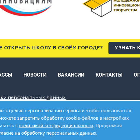
Е ОТКРЫТЬ ШКОЛУ В СВОЁМ ГОРОДЕ?
УЗНАТЬ 
АССЫ
НОВОСТИ
ВАКАНСИИ
КОНТАКТЫ
О
тки персональных данных
ы с целью персонализации сервиса и чтобы пользоваться
можете запретить обработку cookie-файлов в настройках
мьтесь с
политикой конфиденциальности
. Продолжая
гласие на обработку персональных данных
.