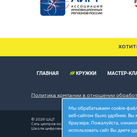
ХОТИТ
ГЛАВНАЯ
КРУЖКИ
МАСТЕР-КЛ
Политика компании в отношении обрабо
Мы обрабатываем cookie-файл
веб-сайтом было удобнее. Вы 
© 2026 ШЦТ
браузера. Пожалуйста, ознако
Сеть центров молодёжного инновационного творчества
Школа цифровых технологий
использовать сайт Вы даете
со